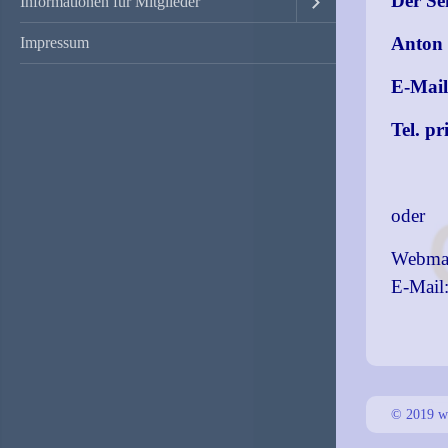
Der Se
Informationen für Mitglieder
Anton 
Impressum
E-Mail
Tel. pr
oder
Webmas
E-Mail
© 2019 ww