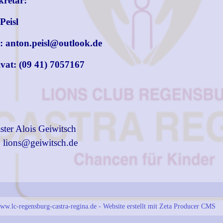
kretär:
Peisl
: anton.peisl@outlook.de
ivat: (09 41) 7057167
ter Alois Geiwitsch
: lions@geiwitsch.de
w.lc-regensburg-castra-regina.de -
Website erstellt mit Zeta Producer CMS